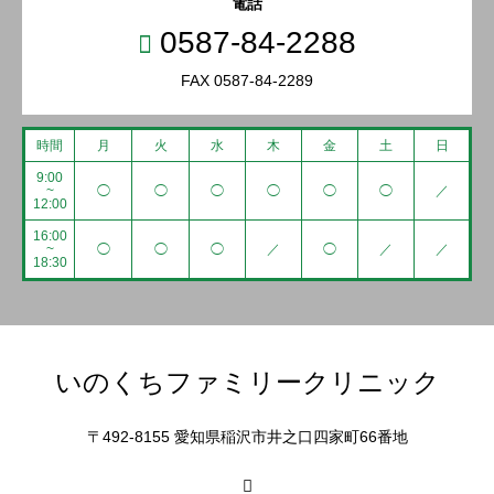
電話
0587-84-2288
FAX 0587-84-2289
時間
月
火
水
木
金
土
日
9:00
~
◯
◯
◯
◯
◯
◯
／
12:00
16:00
~
◯
◯
◯
／
◯
／
／
18:30
いのくちファミリークリニック
〒492-8155 愛知県稲沢市井之口四家町66番地