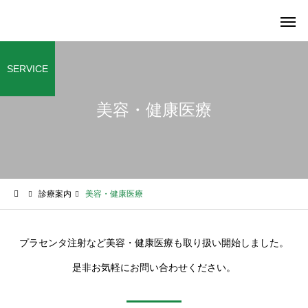
SERVICE
美容・健康医療
一般内科
老年内
クリニック情報
クリニック情報
診療案内
美容・健康医療
高齢者運転免許の診断書に
いのくちファミリーク
ついてのお知らせ
ック開業４年
健康診査
特定健診・がん検診
プラセンタ注射など美容・健康医療も取り扱い開始しました。
是非お気軽にお問い合わせください。