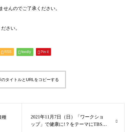
ませんのでご了承ください。
ください。
RSS
feedly
Pin it
事のタイトルとURLをコピーする
2021年11月7日（日）「ワークショ
ン接種
ップ」で健康に!？をテーマにTBS系
ゲンキの時間に出演します。