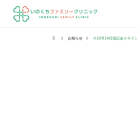
お知らせ
※10月14日追記あり※
一般内科
医療情報
クリニック情報
アルツハイマー型認知症の
高齢者運転免許の診断書に
新しい治療薬
ついてのお知らせ
健康診査
特