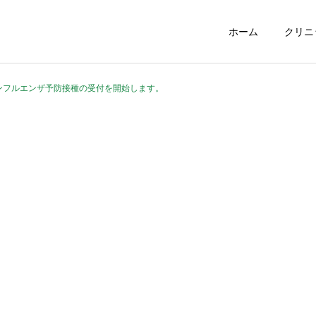
ホーム
クリニ
インフルエンザ予防接種の受付を開始します。
老年内科
脳神経内科
クリニック情報
クリニック情報
いのくちファミリークリニ
ドクターズ・ファイルの取
ック開業４年
材を受けました
定健診・がん検診
特殊診断・鑑定