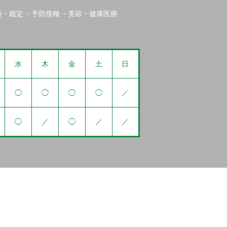
断・鑑定
予防接種
美容・健康医療
水
木
金
土
日
◯
◯
◯
◯
／
◯
／
◯
／
／