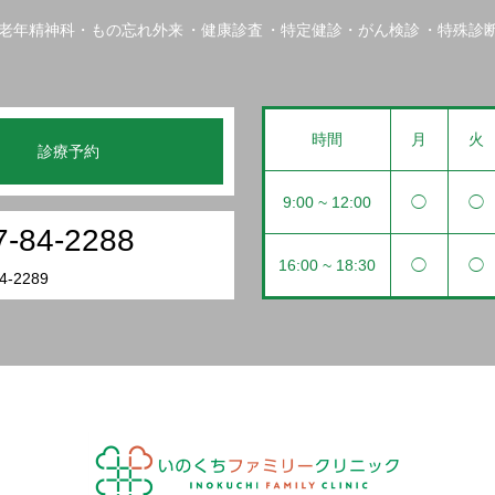
老年精神科・もの忘れ外来
健康診査
特定健診・がん検診
特殊診
時間
月
火
診療予約
9:00 ~ 12:00
◯
◯
7-84-2288
16:00 ~ 18:30
◯
◯
4-2289