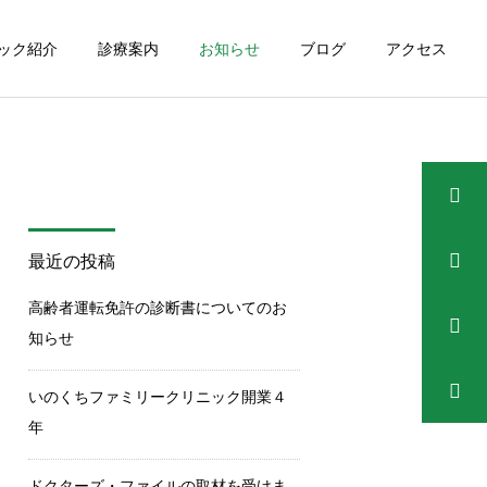
ック紹介
診療案内
お知らせ
ブログ
アクセス
詳細を見る
老年精神科・もの忘れ
最近の投稿
外来
医療情報
クリニック情報
高齢者運転免許の診断書についてのお
片頭痛
当院のもの忘れ外来
知らせ
予防接種
いのくちファミリークリニック開業４
年
ドクターズ・ファイルの取材を受けま